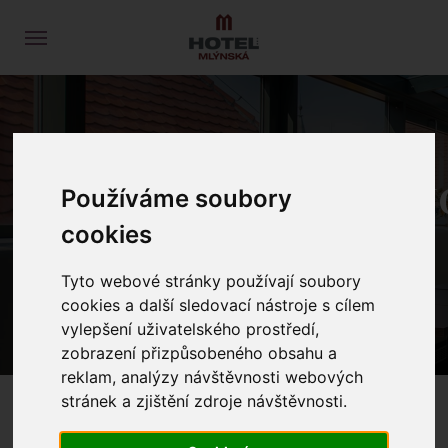
FEIERN UND
FIRMENVERANSTALTUN
Používáme soubory
cookies
PROLOG
DIENSTLEISTUNGEN
Tyto webové stránky používají soubory
FEIERN UND FIRMENVERANSTALTUNGEN
cookies a další sledovací nástroje s cílem
vylepšení uživatelského prostředí,
zobrazení přizpůsobeného obsahu a
reklam, analýzy návštěvnosti webových
stránek a zjištění zdroje návštěvnosti.