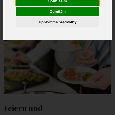
Souhlasím
Odmítám
Upravit mé předvolby
Feiern und