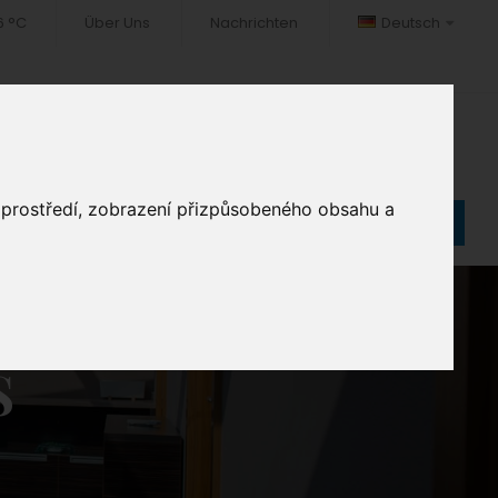
6 °C
Über Uns
Nachrichten
Deutsch
TOGALERIE
FREIZEIT
KONTAKT
o prostředí, zobrazení přizpůsobeného obsahu a
Reservieren
S