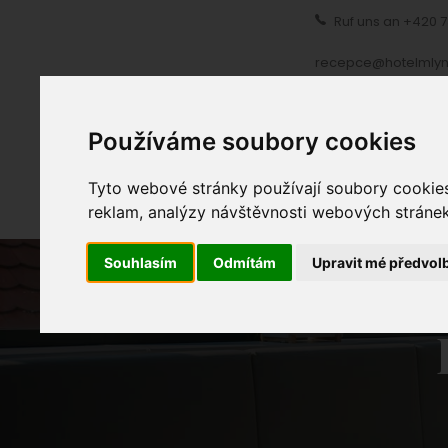
Ruf uns an
+420 7
recepce@hotelmlyn
PROLOG
UNT
Používáme soubory cookies
Tyto webové stránky používají soubory cookies 
reklam, analýzy návštěvnosti webových stránek 
Souhlasím
Odmítám
Upravit mé předvol