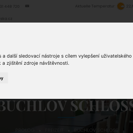
Aktuelle Temperatur:
22,
31 448 720
ska.cz
ERKUNFT
RESTAURANT
DIENSTLEISTUNGEN
FO
a další sledovací nástroje s cílem vylepšení uživatelskéh
a zjištění zdroje návštěvnosti.
by
BUCHLOV SCHLOS
PROLOG
FREIZEIT
BUCHLOV SCHLOSS