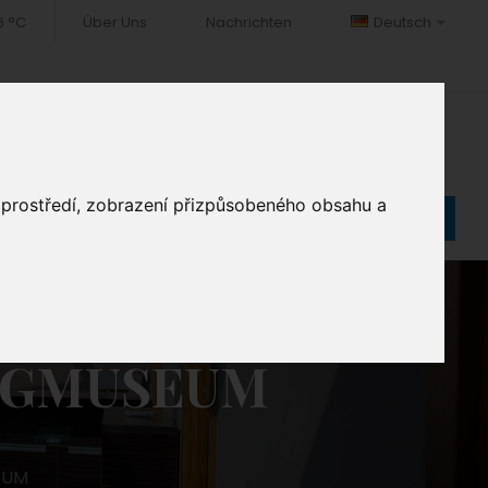
6 °C
Über Uns
Nachrichten
Deutsch
TOGALERIE
FREIZEIT
KONTAKT
o prostředí, zobrazení přizpůsobeného obsahu a
Reservieren
UGMUSEUM
EUM