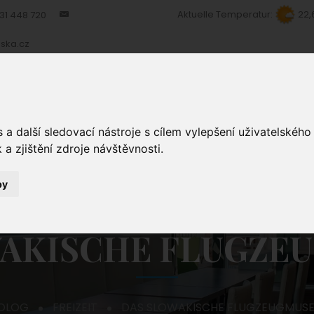
Aktuelle Temperatur:
22,
31 448 720
ska.cz
ERKUNFT
RESTAURANT
DIENSTLEISTUNGEN
FO
a další sledovací nástroje s cílem vylepšení uživatelskéh
a zjištění zdroje návštěvnosti.
by
WAKISCHE FLUGZE
OLOG
FREIZEIT
DAS SLOWAKISCHE FLUGZEUGMUS