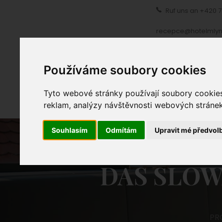
Ruf uns an
+420 7
recepce@hotelmlyn
PROLOG
UNT
Používáme soubory cookies
Tyto webové stránky používají soubory cookies 
reklam, analýzy návštěvnosti webových stránek 
Souhlasím
Odmítám
Upravit mé předvol
DAS SLO
PR