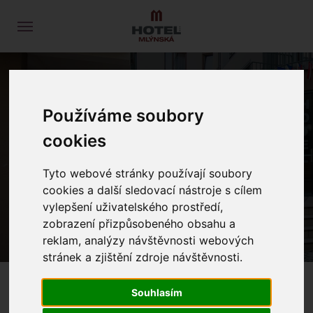
Používáme soubory
ÜBER UNS
cookies
Tyto webové stránky používají soubory
PROLOG
ÜBER UNS
cookies a další sledovací nástroje s cílem
vylepšení uživatelského prostředí,
zobrazení přizpůsobeného obsahu a
reklam, analýzy návštěvnosti webových
stránek a zjištění zdroje návštěvnosti.
Souhlasím