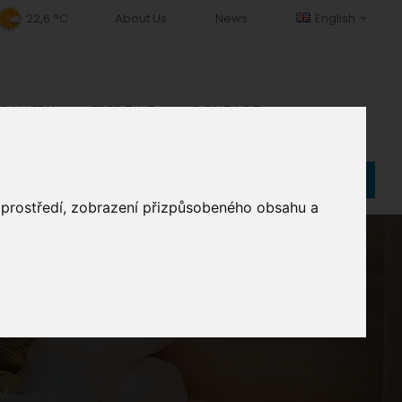
22,6 °C
About Us
News
English
GALLERY
FREE TIME
CONTACT
Book
o prostředí, zobrazení přizpůsobeného obsahu a
M