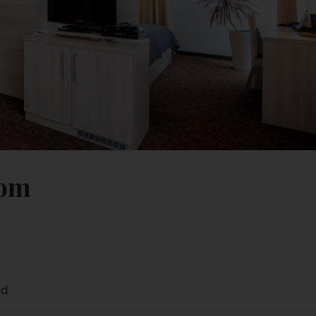
oom
rd