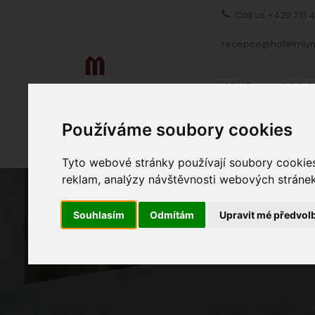
Call us
+420 731 
recepce@hotelmlyn
HOME
ACCO
Používáme soubory cookies
Tyto webové stránky používají soubory cookies 
reklam, analýzy návštěvnosti webových stránek 
Souhlasím
Odmítám
Upravit mé předvol