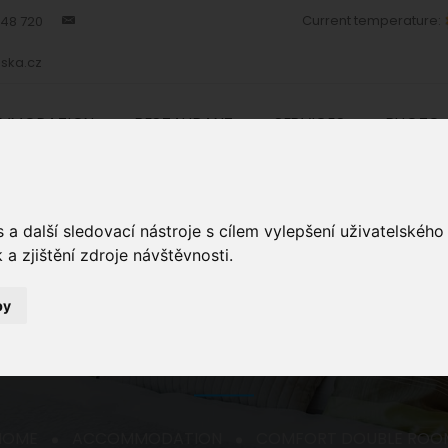
Current temperature:
448 720
ska.cz
MMODATION
RESTAURANT
SERVICES
PHOTO 
a další sledovací nástroje s cílem vylepšení uživatelskéh
a zjištění zdroje návštěvnosti.
by
ROOM DETAIL
HOME
ACCOMMODATION
COMFORT DOUBLE ROO