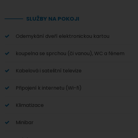
SLUŽBY NA POKOJI
Odemykání dveří elektronickou kartou
koupelna se sprchou (či vanou), WC a fénem
Kabelová i satelitní televize
Připojení k internetu (Wi-fi)
Klimatizace
Minibar