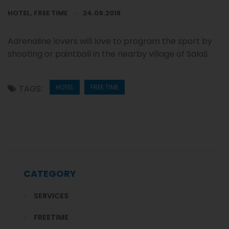
HOTEL
,
FREE TIME
24.09.2018
Adrenaline lovers will love to program the sport by
shooting or paintball in the nearby village of Salaš.
TAGS:
HOTEL
FREE TIME
CATEGORY
SERVICES
FREETIME